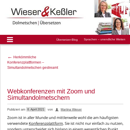
Sprachen – unendliche Weiten
Übersetzer-Blog
←
Herkömmliche
Konferenzplattformen –
Simultandolmetschen gestreamt
Webkonferenzen mit Zoom und
Simultandolmetschern
Publiziert am
8. April 2021
von
Martina Wieser
Zoom ist in aller Munde und mittlerweile wohl die am häufigsten
verwendete
Konferenzplattform
. Sie ist nicht nur einfach zu nutzen,
sondern unterscheidet sich bislang in einem wesentlichen Punkt